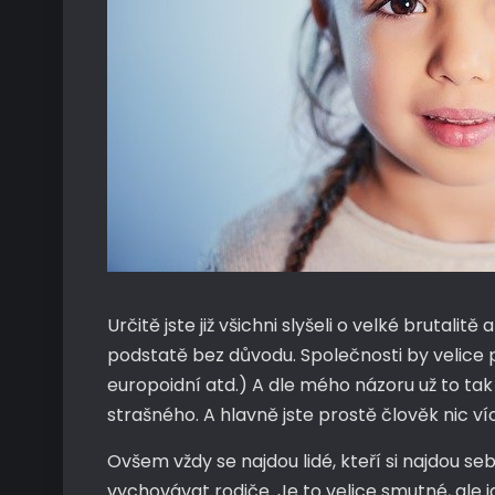
Určitě jste již všichni slyšeli o velké brutali
podstatě bez důvodu. Společnosti by velice p
europoidní atd.) A dle mého názoru už to tak
strašného. A hlavně jste prostě člověk nic ví
Ovšem vždy se najdou lidé, kteří si najdou 
vychovávat rodiče. Je to velice smutné, ale 