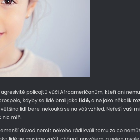
tě a agresivitě policajtů vůči Afroameričanům, kteří ani nem
rospělo, kdyby se lidé brali jako
lidé,
a ne jako několik ro
 většina lidí bere, nekouká se na váš vzhled. Neřeší vaši 
c nic míň.
sebemenší důvod nemít někoho rádi kvůli tomu za co nemů
jako lidé se musíme začít chápat navzájem, a nejen mysle