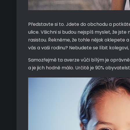
Představte si to. Jdete do obchodu a potkáte
ulice. Všichni si budou nejspíš myslet, že jst
rasistou. Řekněme, že tohle nějak oklepete 
vás a vaši rodinu? Nebudete se líbit kolegov
Samozřejmě ta averze vůči bílým je oprávněná, 
a je jich hodně málo. Určitě je 90% obyvatel