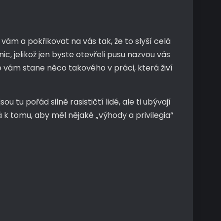
ám a pokřikovat na vás tak, že to slyší celá
ic, jelikož jen byste otevřeli pusu nazvou vás
 vám stane něco takového v práci, která živí
tu pořád silně rasističtí lidé, ale ti ubývají
 k tomu, aby měl nějaké „výhody a privilegia“