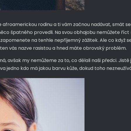
 afroamerickou rodinu a ti vám začnou nadávat, smát se v
e něco špatného provedli. Na svou obhajobu nemůžete říct n
a zapomenete na tenhle nepříjemný zážitek. Ale co když se
i, ten vás nazve rasistou a hned máte obrovský problém.
avšak my nemůžeme za to, co dělali naši předci. Jistě jsou 
stva jedno kdo má jakou barvu kůže, dokud toho nezneužívá