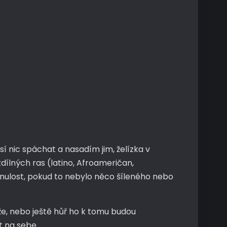
usí nic spáchat a nasadím jim, želízka v
zdílných ras (latino, Afroameričan,
minulost, pokud to nebylo něco šíleného nebo
že, nebo ještě hůř ho k tomu budou
t na sebe.