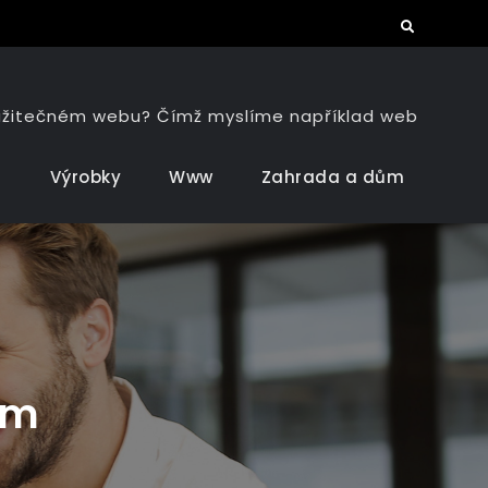
Search
h užitečném webu? Čímž myslíme například web
a
Výrobky
Www
Zahrada a dům
em