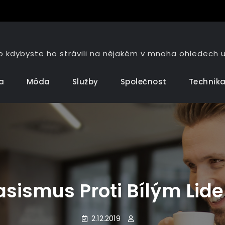
co kdybyste ho strávili na nějakém v mnoha ohledec
a
Móda
Služby
Společnost
Technik
asismus Proti Bílým Lid
2.12.2019