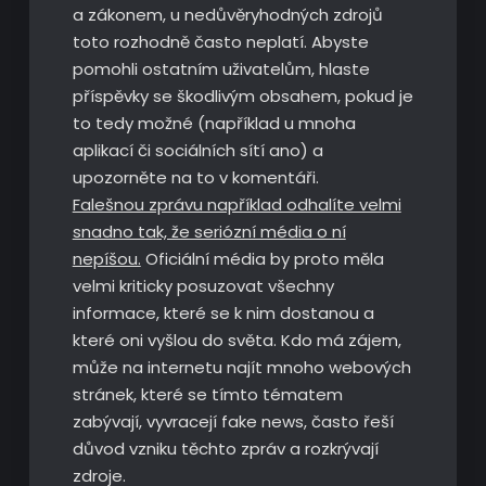
a zákonem, u nedůvěryhodných zdrojů
toto rozhodně často neplatí. Abyste
pomohli ostatním uživatelům, hlaste
příspěvky se škodlivým obsahem, pokud je
to tedy možné (například u mnoha
aplikací či sociálních sítí ano) a
upozorněte na to v komentáři.
Falešnou zprávu například odhalíte velmi
snadno tak, že seriózní média o ní
nepíšou.
Oficiální média by proto měla
velmi kriticky posuzovat všechny
informace, které se k nim dostanou a
které oni vyšlou do světa. Kdo má zájem,
může na internetu najít mnoho webových
stránek, které se tímto tématem
zabývají, vyvracejí fake news, často řeší
důvod vzniku těchto zpráv a rozkrývají
zdroje.