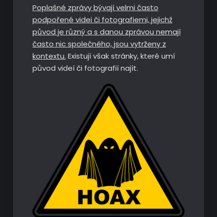
Poplašné zprávy bývají velmi často
podpořené videi či fotografiemi, jejichž
původ je různý a s danou zprávou nemají
často nic společného, jsou vytrženy z
kontextu.
Existují však stránky, které umí
původ videí či fotografií najít.