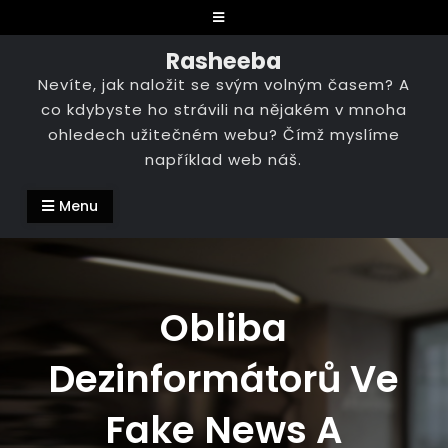
Skip
to
Rasheeba
content
Nevíte, jak naložit se svým volným časem? A
co kdybyste ho strávili na nějakém v mnoha
ohledech užitečném webu? Čímž myslíme
například web náš.
Menu
Obliba
Dezinformátorů Ve
Fake News A