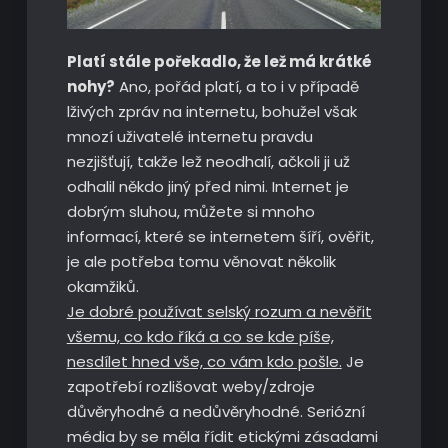
Platí stále pořekadlo, že lež má krátké
nohy?
Ano, pořád platí, a to i v případě
lživých zpráv na internetu, bohužel však
mnozí uživatelé internetu pravdu
nezjišťují, takže lež neodhalí, ačkoli ji už
odhalil někdo jiný před nimi. Internet je
dobrým sluhou, můžete si mnoho
informací, které se internetem šíří, ověřit,
je ale potřeba tomu věnovat několik
okamžiků.
Je dobré používat selský rozum a nevěřit
všemu, co kdo říká a co se kde píše,
nesdílet hned vše, co vám kdo pošle.
Je
zapotřebí rozlišovat weby/zdroje
důvěryhodné a nedůvěryhodné. Seriózní
média by se měla řídit etickými zásadami