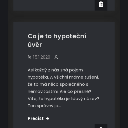
s
Ekonomika
podnikáním?
Co je to hypoteční
úvěr
15.1.2020
Asi každý z nás zná pojem
hypotéka. A všichni máme tušení,
že to má něco společného s
nemovitostmi. Ale co přesně?
Víte, že hypotéka je lidový název?
Ten správný je…
Co
Přečíst
je