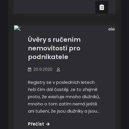
jednotlivých
typů
Ekonomika
podniku
Úvěry s ručením
nemovitostí pro
podnikatele
20.9.2020
Registry se v posledních letech
řeší čím dál častěji. Je to zřejmě
proto, že existuje mnoho dlužníků,
mnoho o tom zatím nemá ještě
ani tušení, že jsou dlužníky a jsou…
Úvěry
Přečíst