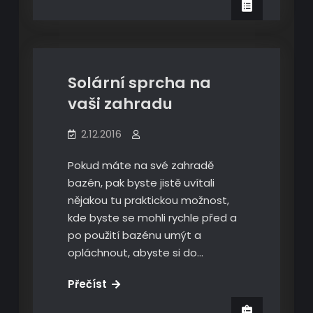
to
Ekonomika
hypoteční
úvěr
Solární sprcha na
vaši zahradu
2.12.2016
Pokud máte na své zahradě
bazén, pak byste jistě uvítali
nějakou tu praktickou možnost,
kde byste se mohli rychle před a
po použití bazénu umýt a
opláchnout, abyste si do…
Solární
Přečíst
sprcha