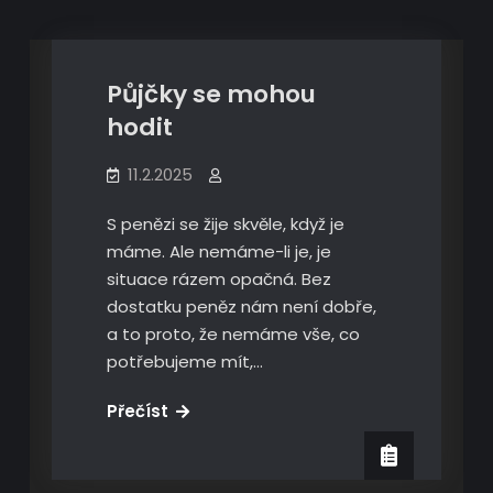
Půjčky se mohou
hodit
11.2.2025
S penězi se žije skvěle, když je
máme. Ale nemáme-li je, je
situace rázem opačná. Bez
dostatku peněz nám není dobře,
a to proto, že nemáme vše, co
potřebujeme mít,…
Půjčky
Přečíst
se
mohou
Ekonomika
hodit