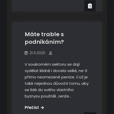
s
ručením
Ekonomika
nemovitostí
pro
podnikatele
Máte trable s
podnikáním?
21.6.2020
V soukromém sektoru se dají
vydělat klidně i docela velké, ne-li
přímo neomezené peníze. Což je
také nejednou důvod k tomu, aby
se lidé do svého vlastního
byznysu pouštěli. Jenže…
Máte
Přečíst
trable