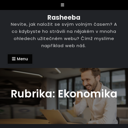
Skip
to
Rasheeba
content
Nevíte, jak naložit se svým volným časem? A
co kdybyste ho strávili na nějakém v mnoha
ohledech užitečném webu? Čímž myslíme
například web náš.
Menu
Rubrika:
Ekonomika
Ekonomika