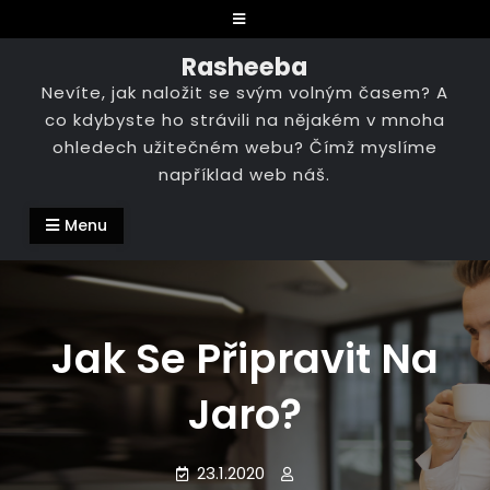
Skip
to
Rasheeba
content
Nevíte, jak naložit se svým volným časem? A
co kdybyste ho strávili na nějakém v mnoha
ohledech užitečném webu? Čímž myslíme
například web náš.
Menu
Jak Se Připravit Na
Jaro?
23.1.2020