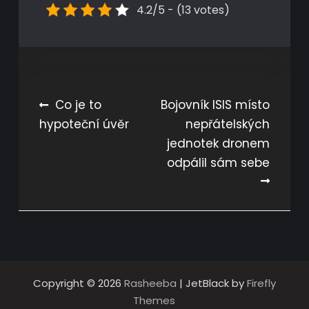
4.2/5 - (13 votes)
Navigace
Co je to
Bojovník ISIS místo
hypoteční úvěr
nepřátelských
pro
jednotek dronem
příspěvek
odpálil sám sebe
Copyright © 2026
Rasheeba
| JetBlack by
Firefly
Themes