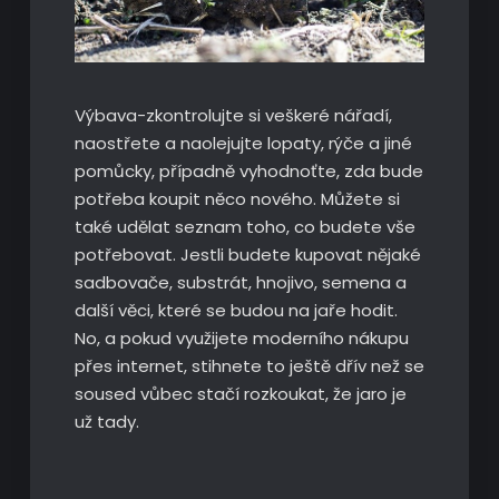
Výbava-zkontrolujte si veškeré nářadí,
naostřete a naolejujte lopaty, rýče a jiné
pomůcky, případně vyhodnoťte, zda bude
potřeba koupit něco nového. Můžete si
také udělat seznam toho, co budete vše
potřebovat. Jestli budete kupovat nějaké
sadbovače, substrát, hnojivo, semena a
další věci, které se budou na jaře hodit.
No, a pokud využijete moderního nákupu
přes internet, stihnete to ještě dřív než se
soused vůbec stačí rozkoukat, že jaro je
už tady.