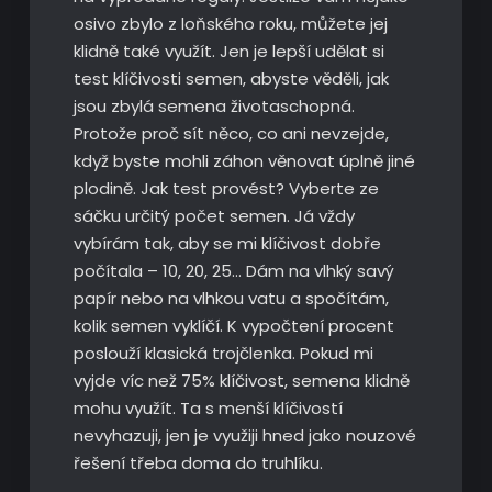
osivo zbylo z loňského roku, můžete jej
klidně také využít. Jen je lepší udělat si
test klíčivosti semen, abyste věděli, jak
jsou zbylá semena životaschopná.
Protože proč sít něco, co ani nevzejde,
když byste mohli záhon věnovat úplně jiné
plodině. Jak test provést? Vyberte ze
sáčku určitý počet semen. Já vždy
vybírám tak, aby se mi klíčivost dobře
počítala – 10, 20, 25… Dám na vlhký savý
papír nebo na vlhkou vatu a spočítám,
kolik semen vyklíčí. K vypočtení procent
poslouží klasická trojčlenka. Pokud mi
vyjde víc než 75% klíčivost, semena klidně
mohu využít. Ta s menší klíčivostí
nevyhazuji, jen je využiji hned jako nouzové
řešení třeba doma do truhlíku.