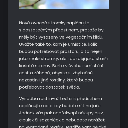
Nové ovocné stromky naplánujte
s dostatečným předstihem, protože by
měly být vysazeny ve vegetačním klidu.
Uvažte také to, kam je umístíte, kolik
budou potřebovat prostoru, a to nejen
jako malé stromky, ale i později jako starší
košaté stromy. Berte v úvahu i umístění
cest a záhonů, abyste si zbytečně
nezastínili jiné rostliny, které budou
potřebovat dostatek světla.
Výsadba rostlin-už teď si s předstihem
naplánujte co a kdy budete sít na jaře.
Jednak vás pak nepřekvapí nákupy osiv,
cibulek či sazeniček a nebudete narážet
na vyprodané regály. Jestliže vám nějaké